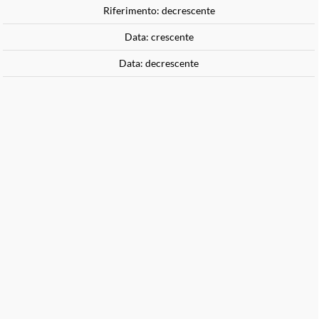
Riferimento: decrescente
Data: crescente
Data: decrescente
Zoom