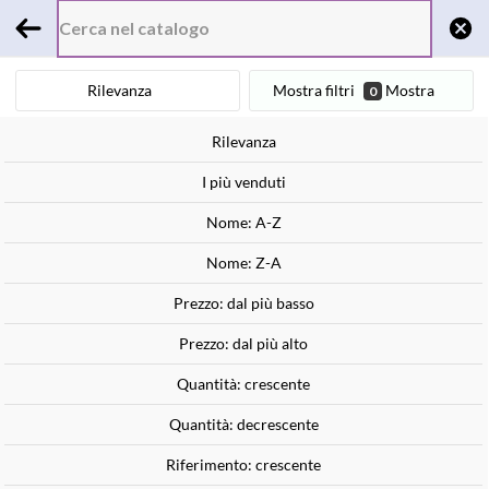
0
Rilevanza
Mostra filtri
Mostra
0
Home
Luci
Stativi Supporti Luci e Fari
risultati
Rilevanza
Metal Medium Lightstand Mammoth Stands Showgear 70910
Cancella tutti i filtri
I più venduti
Nome: A-Z
Nome: Z-A
Prezzo: dal più basso
Prezzo: dal più alto
Quantità: crescente
Quantità: decrescente
Riferimento: crescente